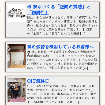
🎨 襖がつくる「空間の質感」と
「物語性」
襖は、単なる建具ではなく、空間の“質感”と“物
語”を生み出すインテリア要素です。壁紙や家具と
違い、動かせる・変えられる・見せ方を選べるとい
う点で、非常に柔軟な演出が可能です。 1. 空間
の“主役”にも“脇役”にもなる襖紙 […]
襖の張替を検討しているお客様へ
🏠 襖の張替えで空間が生まれ変わる！金沢屋幸手
店が選ばれる理由 「この襖、そろそろ張り替えた
いけど、どこに頼めばいいんだろう…」そんなお悩
みを抱えている方へ。襖の張替えは、ただの修理で
はありません。空間の印象をガラッと変 […]
OJT最終日
10日～12日まで竜ケ崎・牛久・稲敷店の栗田店長
夫妻、鈴木さん、看板犬のアーロンの元で でOJT
でした。 この3日間、本当にあっという間で、濃密
な学びの多い時間を過ごすことができました。 何
よりも印象的だったのは栗田店長 […]