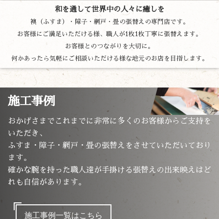
和を通して世界中の人々に癒しを
襖（ふすま）・障子・網戸・畳の張替えの専門店です。
お客様にご満足いただける様、職人が1枚1枚丁寧に張替えます。
お客様とのつながりを大切に。
何かあったら気軽にご相談いただける様な地元のお店を目指します。
施工事例
おかげさまでこれまでに非常に多くのお客様からご支持を
いただき、
ふすま・障子・網戸・畳の張替えをさせていただいており
ます。
確かな腕を持った職人達が手掛ける張替えの出来映えはど
れも自信があります。
施工事例一覧はこちら