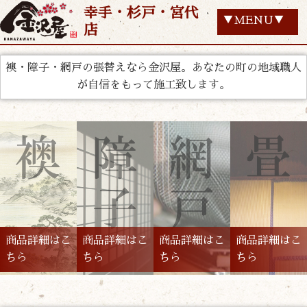
幸手・杉戸・宮代
▼MENU▼
店
襖・障子・網戸の張替えなら金沢屋。あなたの町の地域職人
が自信をもって施工致します。
商品詳細はこ
商品詳細はこ
商品詳細はこ
商品詳細はこ
ちら
ちら
ちら
ちら