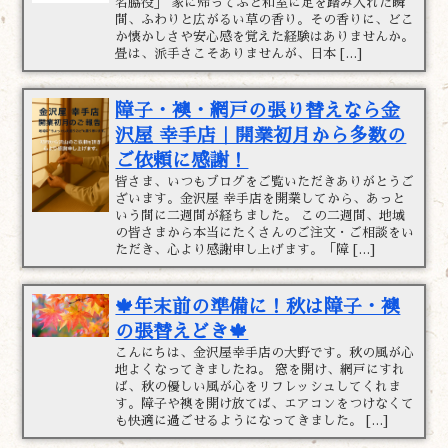
名脇役」 家に帰ってふと和室に足を踏み入れた瞬
間、ふわりと広がるい草の香り。その香りに、どこ
か懐かしさや安心感を覚えた経験はありませんか。
畳は、派手さこそありませんが、日本 […]
障子・襖・網戸の張り替えなら金
沢屋 幸手店｜開業初月から多数の
ご依頼に感謝！
皆さま、いつもブログをご覧いただきありがとうご
ざいます。金沢屋 幸手店を開業してから、あっと
いう間に二週間が経ちました。 この二週間、地域
の皆さまから本当にたくさんのご注文・ご相談をい
ただき、心より感謝申し上げます。「障 […]
🍁年末前の準備に！秋は障子・襖
の張替えどき🍁
こんにちは、金沢屋幸手店の大野です。秋の風が心
地よくなってきましたね。 窓を開け、網戸にすれ
ば、秋の優しい風が心をリフレッシュしてくれま
す。障子や襖を開け放てば、エアコンをつけなくて
も快適に過ごせるようになってきました。 […]