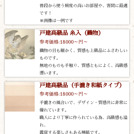
普段から使う頻度の高いお部屋や、客間に最適
です！
※画像は一例です
戸建高級品 糸入（織物）
参考価格:18000～円～
織物の目も細かく、質感も上級品にふさわしい
ものです。
無地のものも手触り、質感ともによく、高級感
漂います。
戸建高級品（手漉き和紙タイプ）
参考価格:18000～円～
手漉きの風合いで、デザイン・質感共に非常に
優れています。
職人により丁寧に作られている為、高級感も溢
れ、
鑑賞する楽しさもある襖紙です。